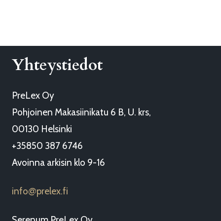
Yhteystiedot
PreLex Oy
Pohjoinen Makasiinikatu 6 B, U. krs,
00130 Helsinki
+35850 387 6746
Avoinna arkisin klo 9-16
info
prelex.fi
@
Serenum PreLex Oy