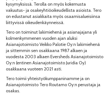
kysymyksissä. Terolla on myös kokemusta
vakuutus- ja osakeyhtiöoikeudellista asioista. Tero
on edustanut asiakkaita myös osaamisalueisiinsa
liittyvissä oikeudenkäynneissä.
Tero on toiminut lakimiehenä ja asianajajana yli
kolmenkymmenen vuoden ajan aluksi
Asianajotoimisto Veikko Palotie Oy:n lakimiehenä
ja sittemmin sen osakkaana 1987 alkaen ja
vuodesta 2003 alkaen Eversheds Asianajotoimisto
Oy:n (entinen Asianajotoimisto Juridia Oy)
osakkaana vuoteen 2021 asti.
Tero toimii yhteistyökumppaninamme ja on
Asianajotoimisto Tero Routamo Oy:n perustaja ja
osakas.