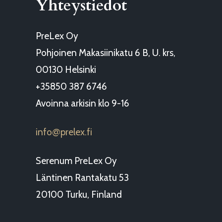
Yhteystiedot
PreLex Oy
Pohjoinen Makasiinikatu 6 B, U. krs,
00130 Helsinki
+35850 387 6746
Avoinna arkisin klo 9-16
info
prelex.fi
@
Serenum PreLex Oy
Läntinen Rantakatu 53
20100 Turku, Finland