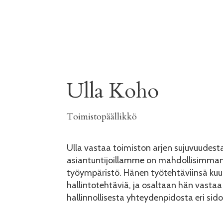
Ulla Koho
Toimistopäällikkö
Ulla vastaa toimiston arjen sujuvuudesta
asiantuntijoillamme on mahdollisimman
työympäristö. Hänen työtehtäviinsä kuuluu
hallintotehtäviä, ja osaltaan hän vast
hallinnollisesta yhteydenpidosta eri sid