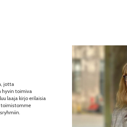
Etusivu
Palvelut
Ajankohtais
, jotta
 hyvin toimiva
 laaja kirjo erilaisia
aa toimistomme
osryhmiin.