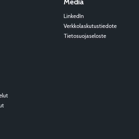
Media
LinkedIn
Verkkolaskutustiedote
Tietosuojaseloste
elut
ut