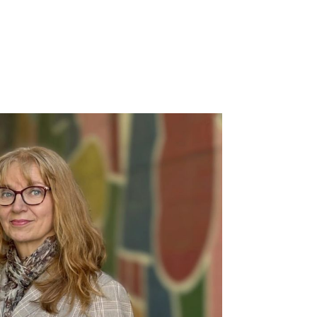
ta
Referenssit
Meistä
Ota yhteyttä
EN