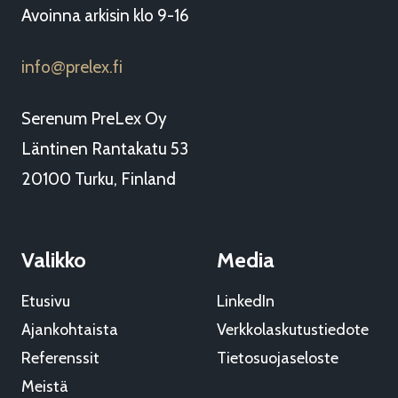
Avoinna arkisin klo 9-16
info
prelex.fi
@
Serenum PreLex Oy
Läntinen Rantakatu 53
20100 Turku, Finland
Valikko
Media
Etusivu
LinkedIn
Ajankohtaista
Verkkolaskutustiedote
Referenssit
Tietosuojaseloste
Meistä