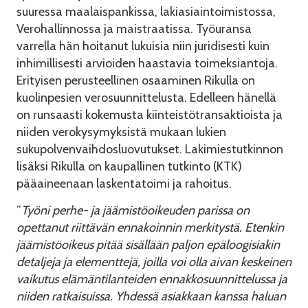
suuressa maalaispankissa, lakiasiaintoimistossa,
Verohallinnossa ja maistraatissa. Työuransa
varrella hän hoitanut lukuisia niin juridisesti kuin
inhimillisesti arvioiden haastavia toimeksiantoja.
Erityisen perusteellinen osaaminen Rikulla on
kuolinpesien verosuunnittelusta. Edelleen hänellä
on runsaasti kokemusta kiinteistötransaktioista ja
niiden verokysymyksistä mukaan lukien
sukupolvenvaihdosluovutukset. Lakimiestutkinnon
lisäksi Rikulla on kaupallinen tutkinto (KTK)
pääaineenaan laskentatoimi ja rahoitus.
”
Työni perhe- ja jäämistöoikeuden parissa on
opettanut riittävän ennakoinnin merkitystä. Etenkin
jäämistöoikeus pitää sisällään paljon epäloogisiakin
detaljeja ja elementtejä, joilla voi olla aivan keskeinen
vaikutus elämäntilanteiden ennakkosuunnittelussa ja
niiden ratkaisuissa. Yhdessä asiakkaan kanssa haluan