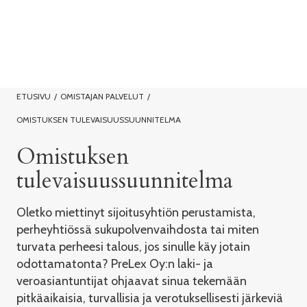
ETUSIVU
/
OMISTAJAN PALVELUT
/
OMISTUKSEN TULEVAISUUSSUUNNITELMA
Omistuksen
tulevaisuussuunnitelma
Oletko miettinyt sijoitusyhtiön perustamista,
perheyhtiössä sukupolvenvaihdosta tai miten
turvata perheesi talous, jos sinulle käy jotain
odottamatonta? PreLex Oy:n laki- ja
veroasiantuntijat ohjaavat sinua tekemään
pitkäaikaisia, turvallisia ja verotuksellisesti järkeviä