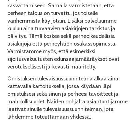
kasvattamiseen. Samalla varmistetaan, että
perheen talous on turvattu, jos toiselle
vanhemmista käy jotain. Lisäksi palveluumme
kuuluu aina turvaavien asiakirjojen tarkistus ja
päivitys. Tämä koskee sekä perheoikeudellisia
asiakirjoja että perheyhtiön osakassopimusta.
Varmistamme myös, että esimerkiksi
sijoitusvakuutusten edunsaajamääräykset ovat
verotuksellisesti järkevästi määritelty.
Omistuksen tulevaisuussuunnitelma alkaa aina
kattavalla kartoituksella, jossa käydään läpi
omistuksesi sekä sinun ja perheesi tavoitteet ja
mahdollisuudet. Näiden pohjalta asiantuntijamme
laativat sinulle tulevaisuussuunnitelman, jota
lähdemme toteuttamaan yhdessä.