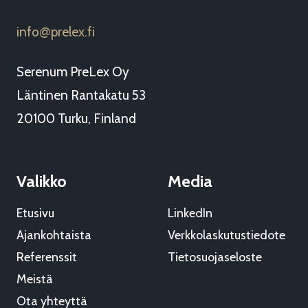
info
prelex.fi
@
Serenum PreLex Oy
Läntinen Rantakatu 53
20100 Turku, Finland
Valikko
Media
Etusivu
LinkedIn
Ajankohtaista
Verkkolaskutustiedote
Referenssit
Tietosuojaseloste
Meistä
Ota yhteyttä