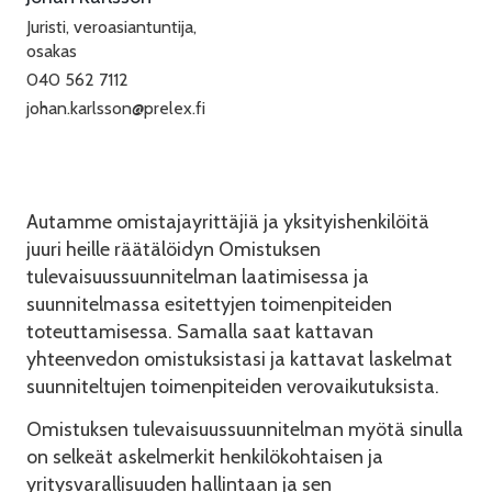
Juristi, veroasiantuntija,
osakas
040 562 7112
johan.karlsson@prelex.fi
Autamme omistajayrittäjiä ja yksityishenkilöitä
juuri heille räätälöidyn Omistuksen
tulevaisuussuunnitelman laatimisessa ja
suunnitelmassa esitettyjen toimenpiteiden
toteuttamisessa. Samalla saat kattavan
yhteenvedon omistuksistasi ja kattavat laskelmat
suunniteltujen toimenpiteiden verovaikutuksista.
Omistuksen tulevaisuussuunnitelman myötä sinulla
on selkeät askelmerkit henkilökohtaisen ja
yritysvarallisuuden hallintaan ja sen